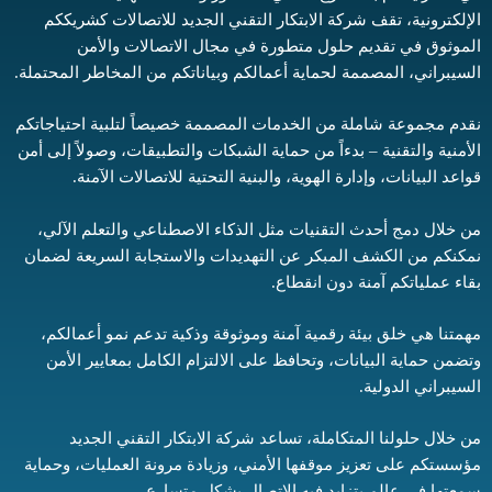
الإلكترونية، تقف شركة الابتكار التقني الجديد للاتصالات كشريككم
الموثوق في تقديم حلول متطورة في مجال الاتصالات والأمن
السيبراني، المصممة لحماية أعمالكم وبياناتكم من المخاطر المحتملة.
نقدم مجموعة شاملة من الخدمات المصممة خصيصاً لتلبية احتياجاتكم
الأمنية والتقنية – بدءاً من حماية الشبكات والتطبيقات، وصولاً إلى أمن
قواعد البيانات، وإدارة الهوية، والبنية التحتية للاتصالات الآمنة.
من خلال دمج أحدث التقنيات مثل الذكاء الاصطناعي والتعلم الآلي،
نمكنكم من الكشف المبكر عن التهديدات والاستجابة السريعة لضمان
بقاء عملياتكم آمنة دون انقطاع.
مهمتنا هي خلق بيئة رقمية آمنة وموثوقة وذكية تدعم نمو أعمالكم،
وتضمن حماية البيانات، وتحافظ على الالتزام الكامل بمعايير الأمن
السيبراني الدولية.
من خلال حلولنا المتكاملة، تساعد شركة الابتكار التقني الجديد
مؤسستكم على تعزيز موقفها الأمني، وزيادة مرونة العمليات، وحماية
سمعتها في عالم يتزايد فيه الاتصال بشكل متسارع.