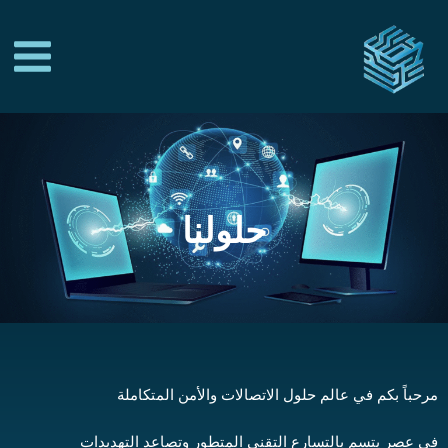
خطي
Main
لى
Menu
لمحتوى
حلولنا
مرحباً بكم في عالم حلول الاتصالات والأمن المتكاملة
في عصر يتسم بالتسارع التقني المتطور وتصاعد التهديدات